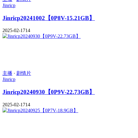
Jinricp
Jinricp20241002【0P8V-15.21GB】
2025-02-17
14
主播
·
剧情片
Jinricp
Jinricp20240930【0P9V-22.73GB】
2025-02-17
14