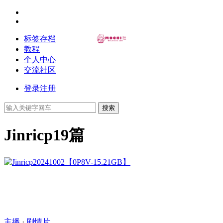
标签存档
教程
个人中心
交流社区
登录
注册
搜索
Jinricp
19篇
主播
·
剧情片