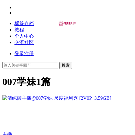
标签存档
教程
个人中心
交流社区
登录
注册
搜索
007学妹
1篇
主播