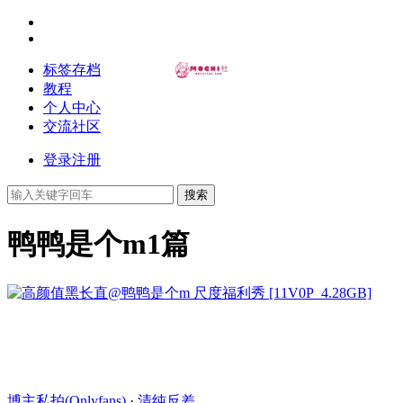
标签存档
教程
个人中心
交流社区
登录
注册
搜索
鸭鸭是个m
1篇
博主私拍(Onlyfans)
·
清纯反差