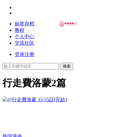
标签存档
教程
个人中心
交流社区
登录
注册
搜索
行走費洛蒙
2篇
韩国漫画