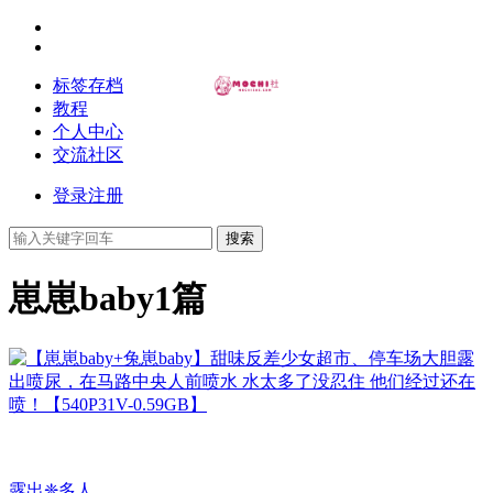
标签存档
教程
个人中心
交流社区
登录
注册
搜索
崽崽baby
1篇
露出❈多人