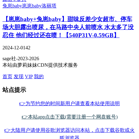
兔崽baby
崽崽baby
洛丽塔
【崽崽baby+兔崽baby】甜味反差少女超市、停车
场大胆露出喷尿，在马路中央人前喷水 水太多了没
忍住 他们经过还在喷！【540P31V-0.59GB】
2024-12-01
42
sage社-2023-2026
本站由萝莉妹妹CDN提供技术服务
首页
发现
VIP
我的
站点提示
👉为节约您的时间新用户请查看本站使用说明
👉本站app点击下载(需要注册一个网盘账号)
👉大陆用户请使用谷歌浏览器访问本站，点击下载谷歌或火
狐浏览器