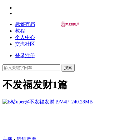
标签存档
教程
个人中心
交流社区
登录
注册
搜索
不发福发财
1篇
主播
·
清纯反差