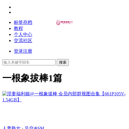
标签存档
教程
个人中心
交流社区
登录
注册
搜索
一根象拔棒
1篇
人妻熟女
·
足交❈SM