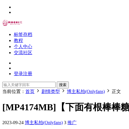
标签存档
教程
个人中心
交流社区
登录
注册
搜索
当前位置：
首页
剧情类型
博主私拍(Onlyfans)
正文
[MP4174MB]【下面有根棒棒糖】（
2023-09-24
博主私拍(Onlyfans)
3
推广