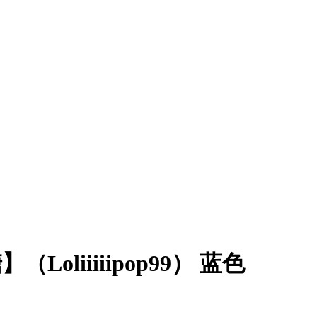
Loliiiiipop99） 蓝色