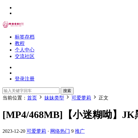
标签存档
教程
个人中心
交流社区
登录
注册
搜索
当前位置：
首页
妹妹类型
可爱萝莉
正文
[MP4/468MB]【小迷糊呦】
2023-12-20
可爱萝莉
·
网络热门
9
推广