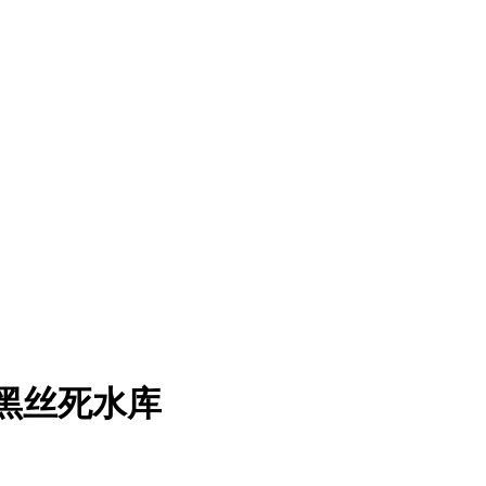
JK黑丝死水库