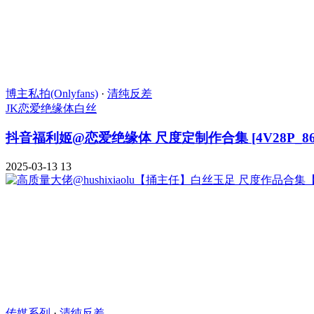
博主私拍(Onlyfans)
·
清纯反差
JK
恋爱绝缘体
白丝
抖音福利姬@恋爱绝缘体 尺度定制作合集 [4V28P_86.
2025-03-13
13
传媒系列
·
清纯反差