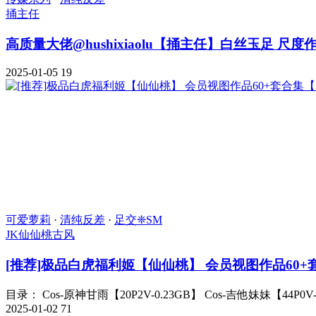
捅主任
高质量大佬@hushixiaolu【捅主任】白丝玉足 尺度作品
2025-01-05
19
可爱萝莉
·
清纯反差
·
足交❈SM
JK
仙仙桃
古风
[推荐]极品白虎福利姬【仙仙桃】 会员视图作品60+套合集
目录： Cos-原神甘雨【20P2V-0.23GB】 Cos-吉他妹妹【44P0V-0
2025-01-02
71