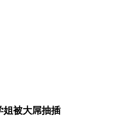
衣学姐被大屌抽插