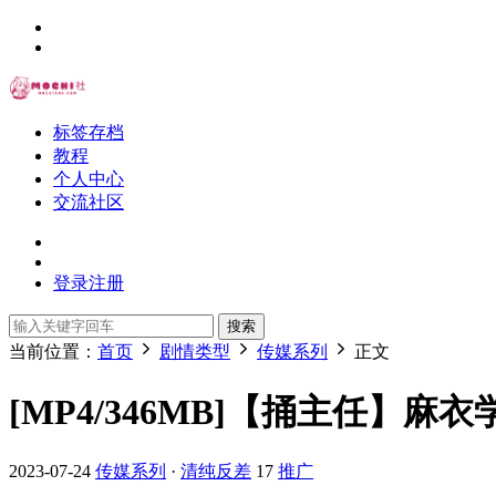
标签存档
教程
个人中心
交流社区
登录
注册
搜索
当前位置：
首页
剧情类型
传媒系列
正文
[MP4/346MB]【捅主任】麻
2023-07-24
传媒系列
·
清纯反差
17
推广