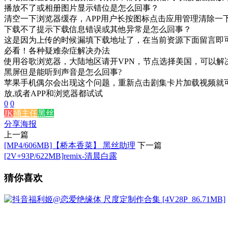
播放不了或相册图片显示错位是怎么回事？
清空一下浏览器缓存，APP用户长按图标点击应用管理清除一
下载不了提示下载信息错误或其他异常是怎么回事？
这是因为上传的时候漏填下载地址了，在当前资源下面留言即
必看！各种疑难杂症解决办法
使用谷歌浏览器，大陆地区请开VPN，节点选择美国，可以解
黑屏但是能听到声音是怎么回事?
苹果手机偶尔会出现这个问题，重新点击剧集卡片加载视频就可
放,或者APP和浏览器都试试
0
0
JK
捅主任
黑丝
分享海报
上一篇
[MP4/606MB]【桥本香菜】 黑丝助理
下一篇
[2V+93P/622MB]remix-清晨白露
猜你喜欢