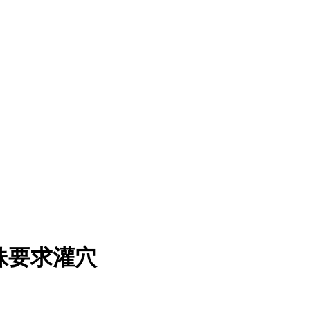
骚妹要求灌穴