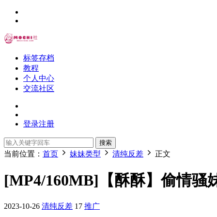
标签存档
教程
个人中心
交流社区
登录
注册
搜索
当前位置：
首页
妹妹类型
清纯反差
正文
[MP4/160MB]【酥酥】偷情
2023-10-26
清纯反差
17
推广