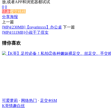
放,或者APP和浏览器都试试
0
0
情趣
樱空桃桃
分享海报
上一篇
[MP4/230MB]【rayarinxxx】办公桌
下一篇
[MP4/111MB]小叔干了侄女
猜你喜欢
可爱萝莉
·
网络热门
·
足交❈SM
K哥
情趣
白丝