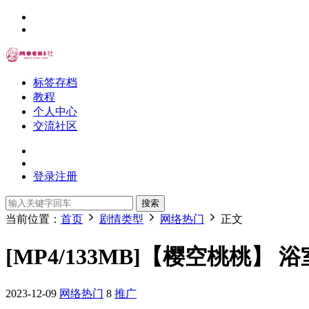
标签存档
教程
个人中心
交流社区
登录
注册
搜索
当前位置：
首页
剧情类型
网络热门
正文
[MP4/133MB]【樱空桃桃】 浴
2023-12-09
网络热门
8
推广