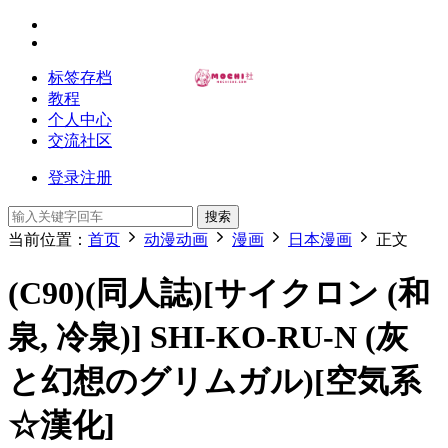
标签存档
教程
个人中心
交流社区
登录
注册
搜索
当前位置：
首页
动漫动画
漫画
日本漫画
正文
(C90)(同人誌)[サイクロン (和
泉, 冷泉)] SHI-KO-RU-N (灰
と幻想のグリムガル)[空気系
☆漢化]