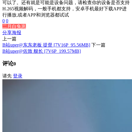
可以了。还有就是可能是设备问题，请检查你的设备是否支持
H.265视频解码，一般手机都支持，安卓手机最好下载APP进
行播放,或者APP和浏览器都试试
0
0
二月白兔崽
分享海报
上一篇
B站uper@东东老板 提督 [7V16P_95.56MB]
下一篇
B站uper@佐致 舰长 [7V6P_199.57MB]
评论
0
请先
登录