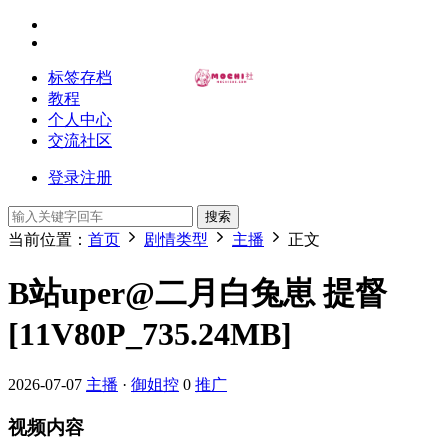
标签存档
教程
个人中心
交流社区
登录
注册
搜索
当前位置：
首页
剧情类型
主播
正文
B站uper@二月白兔崽 提督
[11V80P_735.24MB]
2026-07-07
主播
·
御姐控
0
推广
视频内容