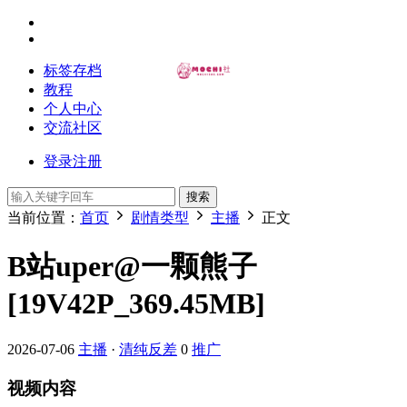
标签存档
教程
个人中心
交流社区
登录
注册
搜索
当前位置：
首页
剧情类型
主播
正文
B站uper@一颗熊子
[19V42P_369.45MB]
2026-07-06
主播
·
清纯反差
0
推广
视频内容