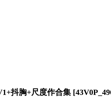
+抖胸+尺度作合集 [43V0P_496