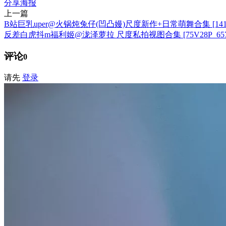
分享海报
上一篇
B站巨乳uper@火锅炖兔仔(凹凸嫚)尺度新作+日常萌舞合集 [141V12
反差白虎抖m福利姬@泷泽萝拉 尺度私拍视图合集 [75V28P_657.
评论
0
请先
登录