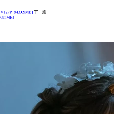
7P_943.69MB]
下一篇
95MB]