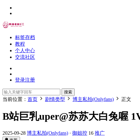
标签存档
教程
个人中心
交流社区
登录
注册
搜索
当前位置：
首页
剧情类型
博主私拍(Onlyfans)
正文
B站巨乳uper@苏苏大白兔喔 1V1
2025-09-28
博主私拍(Onlyfans)
·
御姐控
16
推广