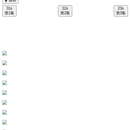
推荐
31s
12s
23s
第1集
第2集
第3集