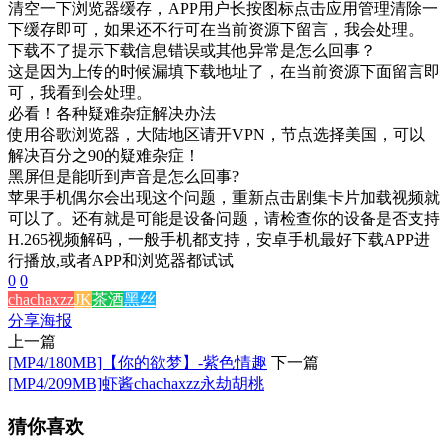
清空一下浏览器缓存，APP用户长按图标点击应用管理清除一
下缓存即可，如果还不行可在当前资源下留言，我会处理。
下载不了提示下载信息错误或其他异常是怎么回事？
这是因为上传的时候漏填下载地址了，在当前资源下面留言即
可，我看到会处理。
必看！各种疑难杂症解决办法
使用谷歌浏览器，大陆地区请开VPN，节点选择美国，可以
解决百分之90的疑难杂症！
黑屏但是能听到声音是怎么回事?
苹果手机偶尔会出现这个问题，重新点击剧集卡片加载视频就
可以了。还有就是可能是设备问题，请检查你的设备是否支持
H.265视频解码，一般手机都支持，安卓手机最好下载APP进
行播放,或者APP和浏览器都试试
0
0
chachaxzz
JK
茶酒
黑丝
分享海报
上一篇
[MP4/180MB]【你的欲梦】-紫色情趣
下一篇
[MP4/209MB]虾酱chachaxzz永劫胡桃
猜你喜欢