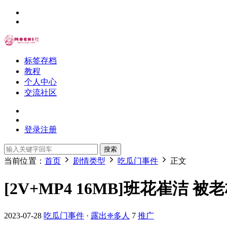
标签存档
教程
个人中心
交流社区
登录
注册
搜索
当前位置：
首页
剧情类型
吃瓜门事件
正文
[2V+MP4 16MB]班花崔洁 
2023-07-28
吃瓜门事件
·
露出❈多人
7
推广