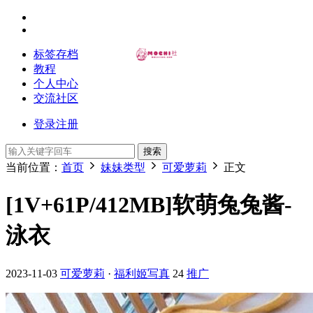
标签存档
教程
个人中心
交流社区
登录
注册
搜索
当前位置：
首页
妹妹类型
可爱萝莉
正文
[1V+61P/412MB]软萌兔兔酱-
泳衣
2023-11-03
可爱萝莉
·
福利姬写真
24
推广