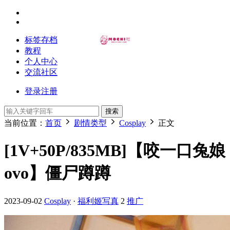
标签存档
教程
个人中心
交流社区
登录
注册
搜索
当前位置：
首页
剧情类型
Cosplay
正文
[1V+50P/835MB]【咬一口兔娘
ovo】僵尸蹲蹲
2023-09-02
Cosplay
·
福利姬写真
2
推广