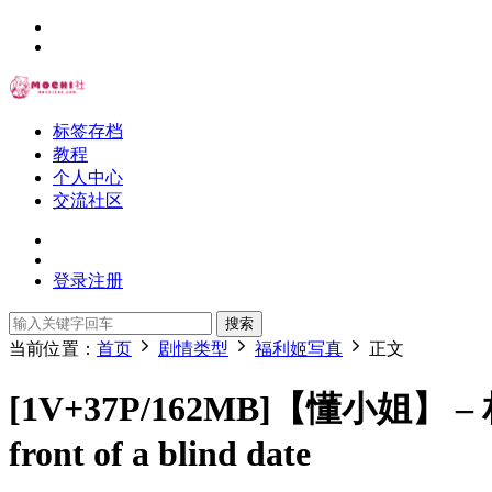
标签存档
教程
个人中心
交流社区
登录
注册
搜索
当前位置：
首页
剧情类型
福利姬写真
正文
[1V+37P/162MB]【懂小姐】 – 相
front of a blind date