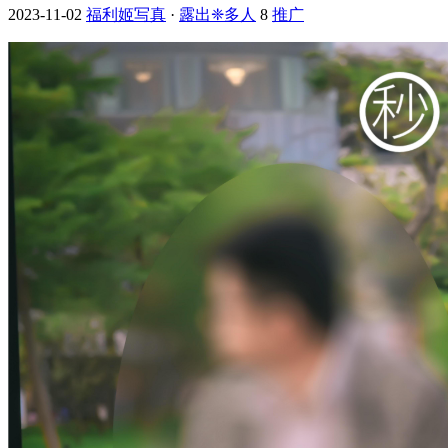
2023-11-02
福利姬写真
·
露出❈多人
8
推广