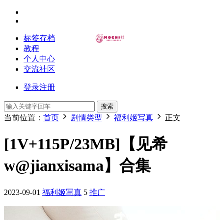
标签存档
教程
个人中心
交流社区
登录
注册
搜索
当前位置：
首页
剧情类型
福利姬写真
正文
[1V+115P/23MB]【见希
w@jianxisama】合集
2023-09-01
福利姬写真
5
推广