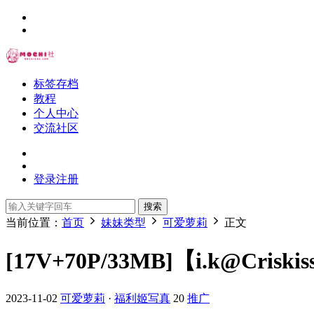
标签存档
教程
个人中心
交流社区
登录
注册
搜索
当前位置：
首页
妹妹类型
可爱萝莉
正文
[17V+70P/33MB]【i.k@Crisk
2023-11-02
可爱萝莉
·
福利姬写真
20
推广