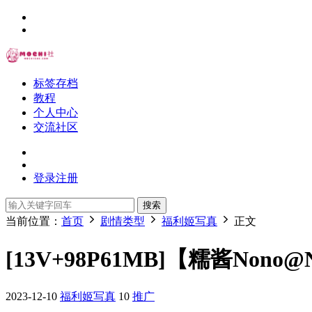
标签存档
教程
个人中心
交流社区
登录
注册
搜索
当前位置：
首页
剧情类型
福利姬写真
正文
[13V+98P61MB]【糯酱Nono@
2023-12-10
福利姬写真
10
推广