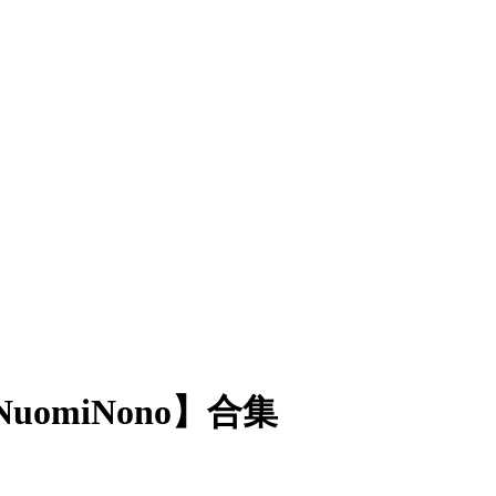
NuomiNono】合集