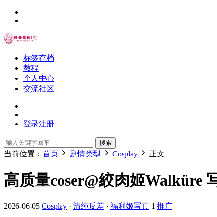
标签存档
教程
个人中心
交流社区
登录
注册
搜索
当前位置：
首页
剧情类型
Cosplay
正文
高质量coser@絞肉姬Walküre 
2026-06-05
Cosplay
·
清纯反差
·
福利姬写真
1
推广