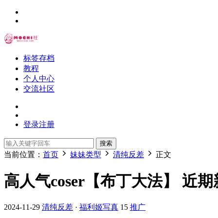
标签存档
教程
个人中心
交流社区
登录
注册
搜索
当前位置：
首页
妹妹类型
清纯反差
正文
高人气coser【布丁大法】 近期新作
2024-11-29
清纯反差
·
福利姬写真
15
推广