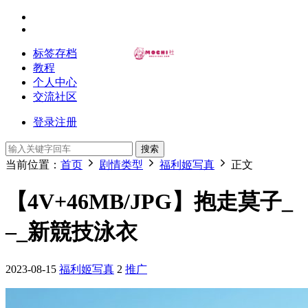
标签存档
教程
个人中心
交流社区
登录
注册
搜索
当前位置：
首页
剧情类型
福利姬写真
正文
【4V+46MB/JPG】抱走莫子_
–_新競技泳衣
2023-08-15
福利姬写真
2
推广