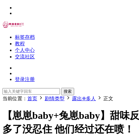
标签存档
教程
个人中心
交流社区
登录
注册
搜索
当前位置：
首页
剧情类型
露出❈多人
正文
【崽崽baby+兔崽baby】
多了没忍住 他们经过还在喷！【540